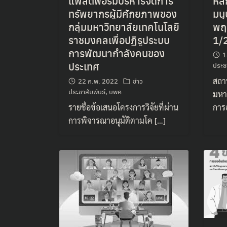
แพลตฟอร์มบริหารจัดการ
หลั
ทรัพยากรผู้มีศักยภาพของ
มนุ
กลุ่มมหาวิทยาลัยเทคโนโลยี
พฤต
ราชมงคลเพื่อปฏิรูประบบ
1/
การพัฒนากำลังคนของ
1
ประเทศ
ประช
สถา
22 ก.พ. 2022
ข่าว
ประชาสัมพันธ์
,
บพค
มหา
รายชื่อข้อเสนอโครงการวิจัยที่ผ่าน
การ
การพิจารณาอนุมัติตามโค […]